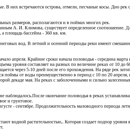
е. В них встречаются острова, отмели, песчаные косы. Дно рек 
ельных размеров, располагаются и в поймах многих рек.
нным А. И. Климова, существует определенное соотношение. Дл
 а площадь бассейна - 360 кв. км.
 снеговых вод. В летний и осенний периоды реки имеют смешанн
начало апреля. Крайние сроки начала половодья - середина марта
одъема уровня составляет на разных по величине реках от 10 до 
ащается через 5-10 дней после его прохождения. На ряде рек зат
тся поймы от воды преимущественно в период с 10 по 20 апреля, 
торой декаде мая. На реках с заболоченными и сильно залесенн
не наблюдалось.После окончание половодья в реках устанавлива
вое и грунтовое.
густе - сентябре. Продолжительность маловодного периода летн
тают водной растительностью,. Которая создает подпор уровня в
т.