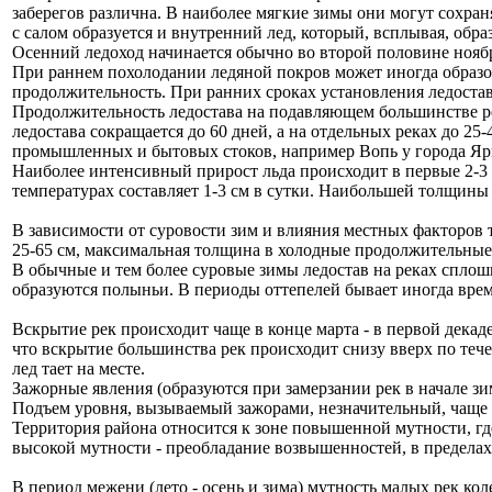
заберегов различна. В наиболее мягкие зимы они могут сохраня
с салом образуется и внутренний лед, который, всплывая, обра
Осенний ледоход начинается обычно во второй половине ноября
При раннем похолодании ледяной покров может иногда образовы
продолжительность. При ранних сроках установления ледостав
Продолжительность ледостава на подавляющем большинстве рек
ледостава сокращается до 60 дней, а на отдельных реках до 2
промышленных и бытовых стоков, например Вопь у города Яр
Наиболее интенсивный прирост льда происходит в первые 2-3
температурах составляет 1-3 см в сутки. Наибольшей толщины 
В зависимости от суровости зим и влияния местных факторов т
25-65 см, максимальная толщина в холодные продолжительные 
В обычные и тем более суровые зимы ледостав на реках сплошн
образуются полыньи. В периоды оттепелей бывает иногда врем
Вскрытие рек происходит чаще в конце марта - в первой декаде
что вскрытие большинства рек происходит снизу вверх по тече
лед тает на месте.
Зажорные явления (образуются при замерзании рек в начале з
Подъем уровня, вызываемый зажорами, незначительный, чаще в
Территория района относится к зоне повышенной мутности, где
высокой мутности - преобладание возвышенностей, в пределах
В период межени (лето - осень и зима) мутность малых рек коле