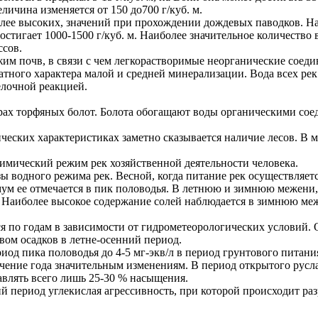
еличина изменяется от 150 до700 г/куб. м.
более высоких, значений при прохождении дождевых паводков. Н
тигает 1000-1500 г/куб. м. Наиболее значительное количество 
ссов.
им почв, в связи с чем легкорастворимые неорганические соеди
ного характера малой и средней минерализации. Вода всех рек
елочной реакцией.
орах торфяных болот. Болота обогащают воды органическими со
ских характеристиках заметно сказывается наличие лесов. В м
химический режим рек хозяйственной деятельности человека.
зы водного режима рек. Весной, когда питание рек осуществляе
ум ее отмечается в пик половодья. В летнюю и зимнюю межени,
 Наиболее высокое содержание солей наблюдается в зимнюю меж
я по годам в зависимости от гидрометеорологических условий.
ом осадков в летне-осенний период.
риод пика половодья до 4-5 мг-экв/л в период грунтового питани
ечение года значительным изменениям. В период открытого русл
авлять всего лишь 25-30 % насыщения.
й период углекислая агрессивность, при которой происходит раз