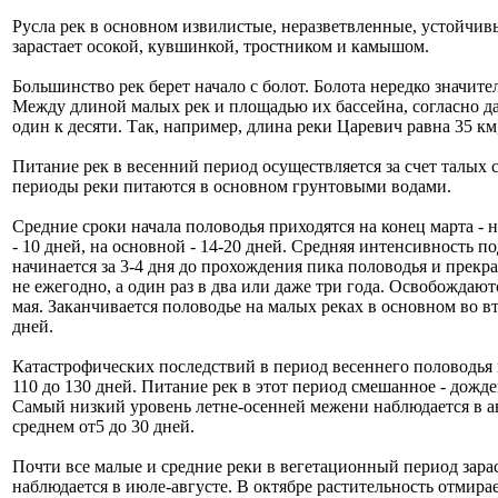
Русла рек в основном извилистые, неразветвленные, устойчивы
зарастает осокой, кувшинкой, тростником и камышом.
Большинство рек берет начало с болот. Болота нередко значит
Между длиной малых рек и площадью их бассейна, согласно да
один к десяти. Так, например, длина реки Царевич равна 35 км,
Питание рек в весенний период осуществляется за счет талых
периоды реки питаются в основном грунтовыми водами.
Средние сроки начала половодья приходятся на конец марта - 
- 10 дней, на основной - 14-20 дней. Средняя интенсивность п
начинается за 3-4 дня до прохождения пика половодья и прекр
не ежегодно, а один раз в два или даже три года. Освобождаю
мая. Заканчивается половодье на малых реках в основном во в
дней.
Катастрофических последствий в период весеннего половодья 
110 до 130 дней. Питание рек в этот период смешанное - дожде
Самый низкий уровень летне-осенней межени наблюдается в ав
среднем от5 до 30 дней.
Почти все малые и средние реки в вегетационный период зарас
наблюдается в июле-августе. В октябре растительность отмирае