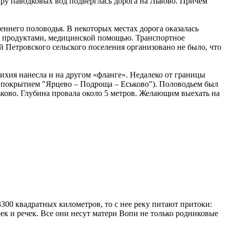
ру паводковых вод подверглась дорога на Львово. Причем
еннего половодья. В некоторых местах дорога оказалась
ем продуктами, медицинской помощью. Транспортное
Петровского сельского поселения организовано не было, что
тихия нанесла и на другом «фланге». Недалеко от границы
м покрытием "Ярцево – Подроща – Еськово"). Половодьем был
ково. Глубина провала около 5 метров. Желающим выехать на
3300 квадратных километров, то с нее реку питают притоки:
 рек и речек. Все они несут матери Вопи не только родниковые