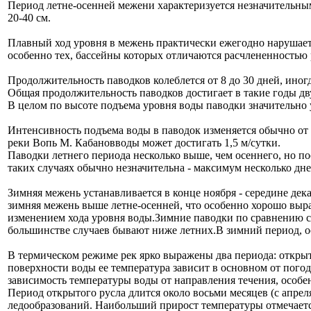
Период летне-осенней межени характеризуется незначительн
20-40 см.
Плавный ход уровня в межень практически ежегодно нарушаетс
особенно тех, бассейны которых отличаются расчлененностью
Продолжительность паводков колеблется от 8 до 30 дней, ин
Общая продолжительность паводков достигает в такие годы дву
В целом по высоте подъема уровня воды паводки значительно
Интенсивность подъема воды в паводок изменяется обычно от 
реки Вопь М. Кабановводы может достигать 1,5 м/сутки.
Паводки летнего периода несколько выше, чем осеннего, но п
таких случаях обычно незначительна - максимум несколько дне
Зимняя межень устанавливается в конце ноября - середине дека
зимняя межень выше летне-осенней, что особенно хорошо выр
изменением хода уровня воды.Зимние паводки по сравнению с
большинстве случаев бывают ниже летних.В зимний период, ос
В термическом режиме рек ярко выражены два периода: открыт
поверхности воды ее температура зависит в основном от погод
зависимость температуры воды от направления течения, особе
Период открытого русла длится около восьми месяцев (с апрел
ледообразований. Наибольший прирост температуры отмечается