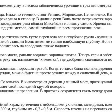
едвежьем углу, в лесном заболоченном урочище в трех километр
ца. Ниже по течению стоят Репино, Мирополье, Печеничено, К
 река ушла в сторону. В долине реки Вопь часто встречаются зар
закладывает река вблизи Михейкова и лишь у самого Ярцева выпр
адцати метров, самый глубокий на всем протяжении реки.
я растительность густо переплела все неглубокое русло - кувшин
ельной станции Вопь имеет не только наибольшую глубину. Но и 
рописалась на городском пляже надолго.
ого моста, раньше водилась хорошая плотва. Теперь если и забе
в реку так называемая "химветка", где удобрения сваливаются 
жная яма, поросшая травой. Когда-то здесь была вкопана деревян
рядок, можно будет не просто утолит жажду в солнечный день, а 
 Соловьево. В километре от деревни длинный мост, протянувший
елает свой последний крутой поворот.
оложном направлении. В протоках сохраняется связь между долин
ный характер течения с небольшими уклонами, меандрами, плес
300 м, глубины их - 0,2 - 0,5 м. Скорость течения на перекатах сост