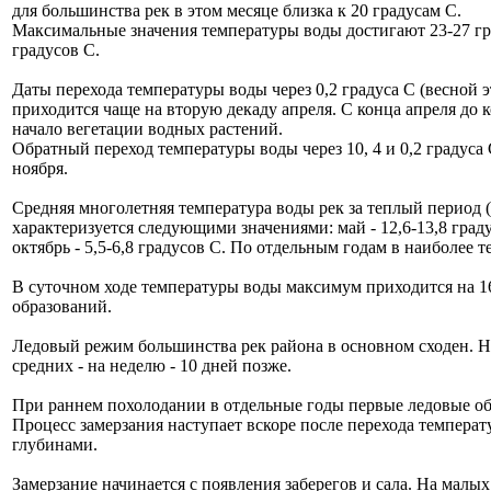
для большинства рек в этом месяце близка к 20 градусам С.
Максимальные значения температуры воды достигают 23-27 град
градусов С.
Даты перехода температуры воды через 0,2 градуса С (весной 
приходится чаще на вторую декаду апреля. С конца апреля до
начало вегетации водных растений.
Обратный переход температуры воды через 10, 4 и 0,2 градуса 
ноября.
Средняя многолетняя температура воды рек за теплый период (
характеризуется следующими значениями: май - 12,6-13,8 градусо
октябрь - 5,5-6,8 градусов С. По отдельным годам в наиболее т
В суточном ходе температуры воды максимум приходится на 16-
образований.
Ледовый режим большинства рек района в основном сходен. Н
средних - на неделю - 10 дней позже.
При раннем похолодании в отдельные годы первые ледовые об
Процесс замерзания наступает вскоре после перехода темпера
глубинами.
Замерзание начинается с появления заберегов и сала. На мал