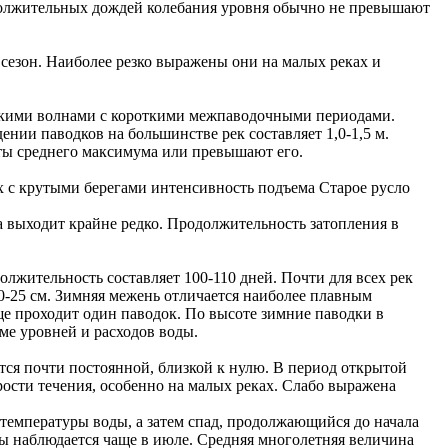
должительных дождей колебания уровня обычно не превышают
сезон. Наиболее резко выражены они на малых реках и
олькими волнами с короткими межпаводочными периодами.
нии паводков на большинстве рек составляет 1,0-1,5 м.
ты среднего максимума или превышают его.
ах с крутыми берегами интенсивность подъема Старое русло
а выходит крайне редко. Продолжительность затопления в
олжительность составляет 100-110 дней. Почти для всех рек
-25 см. Зимняя межень отличается наиболее плавным
е проходит один паводок. По высоте зимние паводки в
ме уровней и расходов воды.
тся почти постоянной, близкой к нулю. В период открытой
рости течения, особенно на малых реках. Слабо выражена
е температуры воды, а затем спад, продолжающийся до начала
ды наблюдается чаще в июле. Средняя многолетняя величина