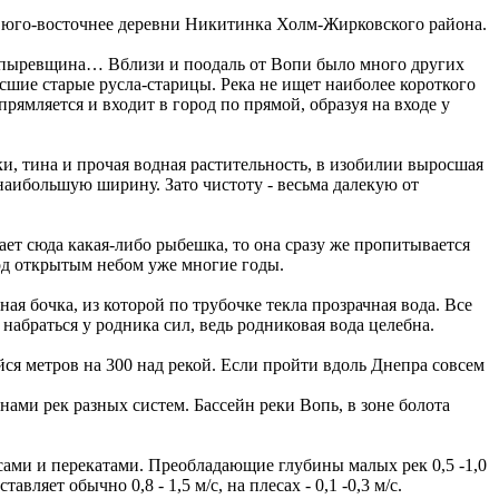
ах юго-восточнее деревни Никитинка Холм-Жирковского района.
апыревщина… Вблизи и поодаль от Вопи было много других
осшие старые русла-старицы. Река не ищет наиболее короткого
ямляется и входит в город по прямой, образуя на входе у
ки, тина и прочая водная растительность, в изобилии выросшая
наибольшую ширину. Зато чистоту - весьма далекую от
гает сюда какая-либо рыбешка, то она сразу же пропитывается
под открытым небом уже многие годы.
ная бочка, из которой по трубочке текла прозрачная вода. Все
набраться у родника сил, ведь родниковая вода целебна.
ся метров на 300 над рекой. Если пройти вдоль Днепра совсем
ами рек разных систем. Бассейн реки Вопь, в зоне болота
ами и перекатами. Преобладающие глубины малых рек 0,5 -1,0
авляет обычно 0,8 - 1,5 м/с, на плесах - 0,1 -0,3 м/с.