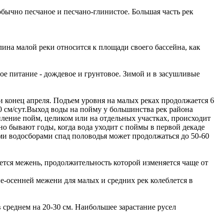
обычно песчаное и песчано-глинистое. Большая часть рек
ина малой реки относится к площади своего бассейна, как
ое питание - дождевое и грунтовое. Зимой и в засушливые
 и конец апреля. Подъем уровня на малых реках продолжается 6
60 см/сут.Выход воды на пойму у большинства рек района
опление пойм, целиком или на отдельных участках, происходит
но бывают годы, когда вода уходит с поймы в первой декаде
ыми водосборами спад половодья может продолжаться до 50-60
ется межень, продолжительность которой изменяется чаще от
е-осенней межени для малых и средних рек колеблется в
 среднем на 20-30 см. Наибольшее зарастание русел