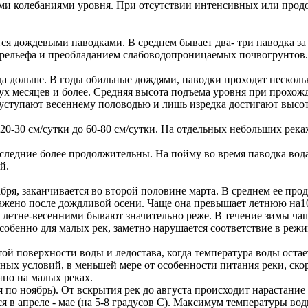
ыми колебаниями уровня. При отсутствии интенсивных или про
я дождевыми паводками. В среднем бывает два- три паводка за 
 рельефа и преобладанием слабоводопроницаемых почвогрунтов.
огда дольше. В годы обильные дождями, паводки проходят неск
х месяцев и более. Средняя высота подъема уровня при прохожде
 уступают весеннему половодью и лишь изредка достигают высо
20-30 см/сутки до 60-80 см/сутки. На отдельных небольших рек
оследние более продолжительны. На пойму во время паводка вод
й.
бря, заканчивается во второй половине марта. В среднем ее прод
ажено после дождливой осени. Чаще она превышает летнюю на10
 летне-весенними бывают значительно реже. В течение зимы чащ
обенно для малых рек, заметно нарушается соответствие в режи
ой поверхности воды и ледостава, когда температура воды остае
ных условий, в меньшей мере от особенности питания реки, ско
нно на малых реках.
я по ноябрь). От вскрытия рек до августа происходит нарастани
 в апреле - мае (на 5-8 градусов С). Максимум температуры во