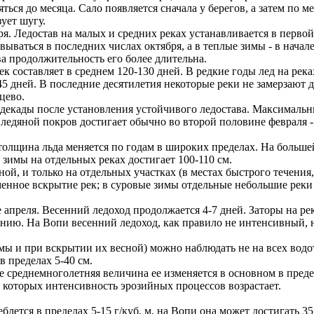
ться до месяца. Сало появляется сначала у берегов, а затем по
зует шугу.
. Ледостав на малых и средних реках устанавливается в первой 
ваться в последних числах октября, а в теплые зимы - в начале
а продолжительность его более длительна.
 составляет в среднем 120-130 дней. В редкие годы лед на река
5-45 дней. В последние десятилетия некоторые реки не замерзают
цево.
 декады после установления устойчивого ледостава. Максимальн
ледяной покров достигает обычно во второй половине февраля - 
олщина льда меняется по годам в широких пределах. На большей
зимы на отдельных реках достигает 100-110 см.
ой, и только на отдельных участках (в местах быстрого течения
енное вскрытие рек; в суровые зимы отдельные небольшие реки
 апреля. Весенний ледоход продолжается 4-7 дней. Заторы на рек
нию. На Вопи весенний ледоход, как правило не интенсивный, на
имы и при вскрытии их весной) можно наблюдать не на всех вод
 пределах 5-40 см.
 среднемноголетняя величина ее изменяется в основном в преде
 которых интенсивность эрозийных процессов возрастает.
блется в пределах 5-15 г/куб. м, на Вопи она может достигать 35