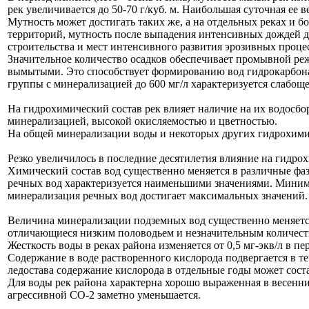
рек увеличивается до 50-70 г/куб. м. Наибольшая суточная ее в
Мутность может достигать таких же, а на отдельных реках и 
территорий, мутность после выпадения интенсивных дождей дос
строительства и мест интенсивного развития эрозивных проце
Значительное количество осадков обеспечивает промывной реж
вымытыми. Это способствует формированию вод гидрокарбонат
группы с минерализацией до 600 мг/л характеризуется слабощ
На гидрохимический состав рек влияет наличие на их водосб
минерализацией, высокой окисляемостью и цветностью.
На общей минерализации воды и некоторых других гидрохимиче
Резко увеличилось в последние десятилетия влияние на гидро
Химический состав вод существенно меняется в различные фа
речных вод характеризуется наименьшими значениями. Миним
минерализация речных вод достигает максимальных значений.
Величина минерализации подземных вод существенно меняетс
отличающиеся низким половодьем и незначительным количеств
Жесткость воды в реках района изменяется от 0,5 мг-экв/л в пе
Содержание в воде растворенного кислорода подвергается в т
ледостава содержание кислорода в отдельные годы может сост
Для воды рек района характерна хорошо выраженная в весенни
агрессивной СО-2 заметно уменьшается.