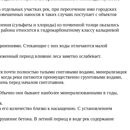
а отдельных участках рек, при пересечении ими городских
взвешенных наносов в таких случаях поступает с объектов
нения (сульфаты и хлориды) из почвенной толщи оказались
 района относится к гидрокарбонатному классу кальциевой
единениями. Стекающие с них воды отличаются малой
еженный период влияние леса заметно ослабевает.
тся почти полностью талыми снеговыми водами, минерализация
 когда реки питаются преимущественно грунтовыми водами,
ень перед началом снеготаяния.
 Обычно они бывают наиболее минерализованными в годы,
я.
а его количество близко к насыщению. С установлением
рушение бетона. В летний период в воде рек содержание