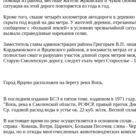
помощи из района, местные жители Жуковский и Чуков своими
ситуация на этой дороге повторяется из года в год.
Кроме того, свыше четырёх километров автодороги в деревню Б
скрыта под водой на два метра. У жителей деревни, отрезан
сообщение с «большой землей» в условиях чрезвычайной ситу
вызвало справедливые нарекания селян.
Заместитель главы администрации района Григорьев В.П. лишь 
Кардымовского и Ярцевского районов, в восьмиста метрах от 
полностью смыт и разрушен участок длиной сорок метров меж
Старую Смоленскую дорогу, следует ехать через Староселье –
Город Ярцево расположен на берегу реки Вопь.
В последнем издании БСЭ в пятом томе, изданном в 1971 году,
"Вопь, река в Смоленской области, РСФСР, правый приток Дне
Ср. годовой расход воды в устье ок. 22 куб. м/сек. Весной сплав
В настоящее время по реке осуществляется в основном сплав… 
справа - Кокошь, Вотря, Царевич, Большая Песочня; слева - Че
воды, но и отходы многочисленных животноводческих компл