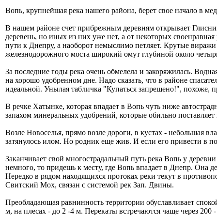
Вопь, крупнейшая река нашего района, берет свое начало в м
В нашем районе счет прибрежным деревням открывает Глисни
деревень, но иных из них уже нет, а от некоторых своенравная
пути к Днепру, а наоборот немыслимо петляет. Крутые виражи 
железнодорожного моста широкий омут глубиной около четырн
За последние годы река очень обмелела и закоряжилась. Водна
на хорошо удобренном дне. Надо сказать, что в районе спасат
идеальной. Унылая табличка "Купаться запрещено!", похоже, п
В речке Хатынке, которая впадает в Вопь чуть ниже автострадн
запахом минеральных удобрений, которые обильно поставляет 
Возле Новоселья, прямо возле дороги, в кустах - небольшая вла
затянулось илом. Но родник еще жив. И если его привести в по
Заканчивает свой многострадальный путь река Вопь у деревни
немного, то придешь к месту, где Вопь впадает в Днепр. Она д
Нередко в рядом находящихся протоках реки текут в противоп
Свитский Мох, связан с системой рек Зап. Двины.
Преобладающая равнинность территории обуславливает спокой
м, на плесах - до 2 -4 м. Перекаты встречаются чаще через 200 - 