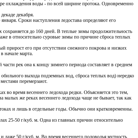
 мере охлаждения воды - по всей ширине протока. Одновременно
декаде декабря.
 января. Сроки наступления ледостава определяют его
х сохраняется до 160 дней. В теплые зимы продолжительность
 даже в относительно суровые зимы по причине сброса теплых
ый прирост его при отсутствии снежного покрова и низких
в начале марта.
 части рек она к концу зимнего периода составляет в среднем
, обильного выхода подземных вод, сброса теплых вод) нередко
 местами перемерзают.
ах во время весеннего ледохода редки. Объясняется это тем,
 малых же реках весеннего ледохода чаще не бывает, так как
отоках и лишь в отдельные годы. Обычно они кратковременны.
лах 25-50 г/куб. м. Одна из главных причин относительно
 и даже 50 г/куб. м. Во время весеннего половодья мутность