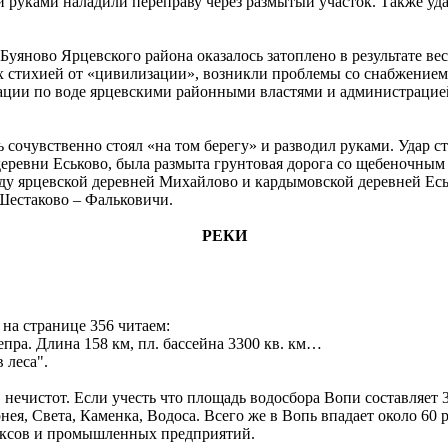
 руками наладили переправу через размытый участок. Также уда
уяново Ярцевского района оказалось затоплено в результате вес
ных стихией от «цивилизации», возникли проблемы со снабжени
ации по воде ярцевскими районными властями и администрацией 
сочувственно стоял «на том берегу» и разводил руками. Удар с
деревни Еськово, была размыта грунтовая дорога со щебеночны
ду ярцевской деревней Михайлово и кардымовской деревней Есь
 Шестаково – Фальковичи.
РЕКИ
 на странице 356 читаем:
пра. Длина 158 км, пл. бассейна 3300 кв. км…
 леса".
нечистот. Если учесть что площадь водосбора Вопи составляет 
рнея, Света, Каменка, Водоса. Всего же в Вопь впадает около 60
ексов и промышленных предприятий.