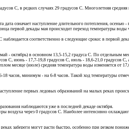
усов С, в редких случаях 29 градусов С. Многолетняя средняя г
эта дата означает наступление длительного потепления, осенью -
 конца первой декады мая происходит переход температуры воды 
С наблюдается соответственно в следующие сроки: в первой дека
май - октябрь) в основном 13,5-15,2 градуса С. По отдельным ме
в С, июнь - 17,7-19,8 градусов С, июль - 18,6-21,0 градусов С, ав
еплом месяце (июле) средняя температура воды изменяется от 17,0
18 часов, минимум - на 6-8 часов. Такой ход температуры отме
аступление первых ледовых образований на малых реках происх
разования наблюдаются уже в последней декаде октября.
туры воздуха через 0 градусов С. Наиболее интенсивно охлажда
ых реках забереги могут расти быстро, особенно при резком пон